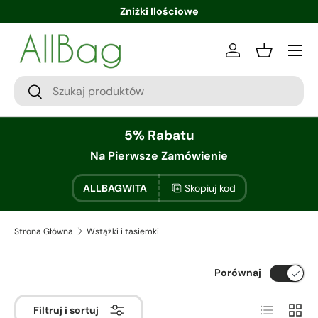
Zniżki Ilościowe
Zaloguj sie
Kosz
5% Rabatu
Na Pierwsze Zamówienie
ALLBAGWITA
Skopiuj kod
Strona Główna
Wstążki i tasiemki
Porównaj
Lista
Siatka
Filtruj i sortuj