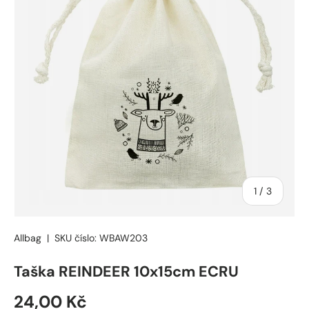
s
1
/
3
Allbag
|
SKU číslo:
WBAW203
Taška REINDEER 10x15cm ECRU
24,00 Kč