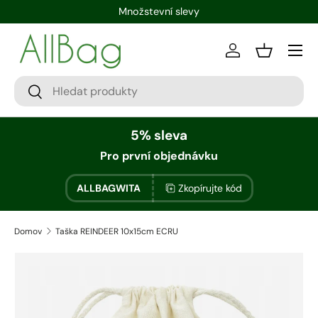
Množstevní slevy
Přihlásit se
Zásobník
5% sleva
Pro první objednávku
ALLBAGWITA
Zkopírujte kód
Domov
Taška REINDEER 10x15cm ECRU