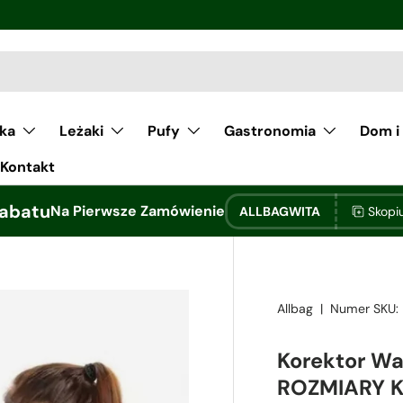
Zniżki Ilościowe
łka
Leżaki
Pufy
Gastronomia
Dom i
Kontakt
abatu
Na Pierwsze Zamówienie
ALLBAGWITA
Skopi
Allbag
|
Numer SKU:
Korektor W
ROZMIARY 