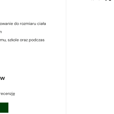
owanie do rozmiaru ciała
m
omu, szkole oraz podczas
ów
recenzję