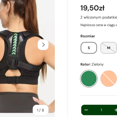
19,50zł
Z wliczonym podatk
Najniższa cena w ciągu 
Rozmiar
Następny
S
M
Kolor:
Zielony
Zielony
Pom
Ilość
z
1
/
8
-