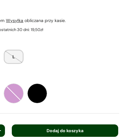
iem
Wysyłka
obliczana przy kasie.
ostatnich 30 dni:
19,50zł
L
arańczowy
Fioletowy
Czarny
Dodaj do koszyka
+