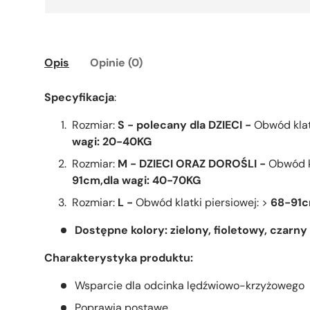
Opis
Opinie (0)
Specyfikacja
:
Rozmiar:
S - polecany dla DZIECI -
Obwód klat
wagi: 20-40KG
Rozmiar:
M - DZIECI ORAZ DOROŚLI -
Obwód kl
91cm,d
la wagi: 40-70KG
Rozmiar:
L -
Obwód klatki piersiowej: >
68-91
Dostępne kolory: zielony, fioletowy, czarny
Charakterystyka produktu:
Wsparcie dla odcinka lędźwiowo-krzyżowego
Poprawia postawę