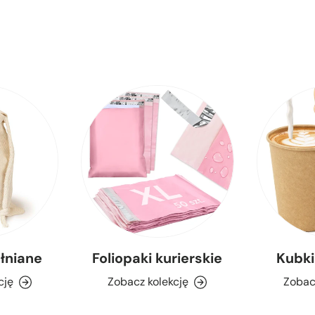
łniane
Foliopaki kurierskie
Kubki
cję
Zobacz kolekcję
Zobac