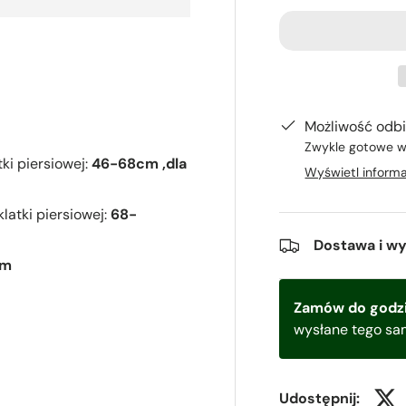
Możliwość odbi
Zwykle gotowe w
ki piersiowej:
46-68cm ,d
la
Wyświetl informa
atki piersiowej:
68-
Dostawa i w
cm
Zamów do godzi
wysłane tego sa
Udostępnij: