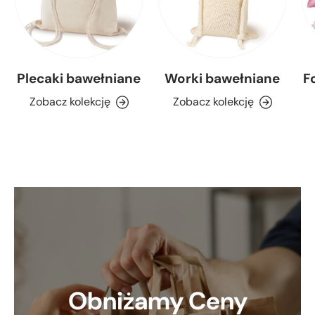
Plecaki bawełniane
Worki bawełniane
F
Zobacz kolekcję
Zobacz kolekcję
Obniżamy Ceny