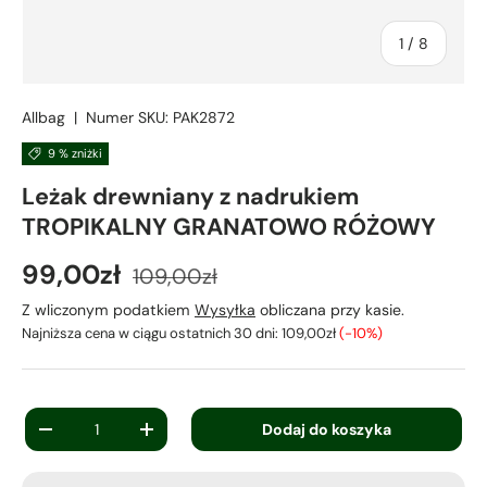
z
1
/
8
Allbag
|
Numer SKU:
PAK2872
9 % zniżki
Leżak drewniany z nadrukiem
TROPIKALNY GRANATOWO RÓŻOWY
99,00zł
109,00zł
Z wliczonym podatkiem
Wysyłka
obliczana przy kasie.
Najniższa cena w ciągu ostatnich 30 dni:
109,00zł
(-10%)
Ilość
Dodaj do koszyka
-
+