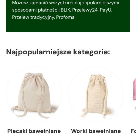
Możesz zapłacić wszystkimi najpopularniejszymi
sposobami płatności: BLIK, Przelewy24, PayU,
Przelew tradycyjny, Profoma
Najpopularniejsze kategorie:
Plecaki bawełniane
Worki bawełniane
F