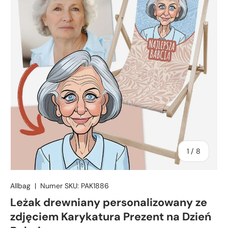
z
1
/
8
Allbag
|
Numer SKU:
PAK1886
Leżak drewniany personalizowany ze
zdjęciem Karykatura Prezent na Dzień