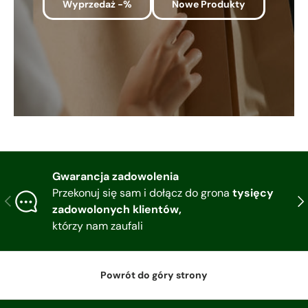
Wyprzedaż -%
Nowe Produkty
Gwarancja zadowolenia
Przekonuj się sam i dołącz do grona
tysięcy
Poprzedni
Nas
zadowolonych klientów,
którzy nam zaufali
Powrót do góry strony