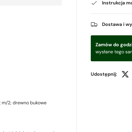
Instrukcja m
Dostawa i w
Zamów do godzi
wysłane tego sa
Udostępnij:
g m/2; drewno bukowe