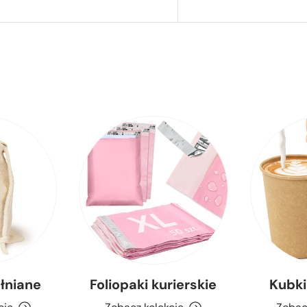
łniane
Foliopaki kurierskie
Kubki