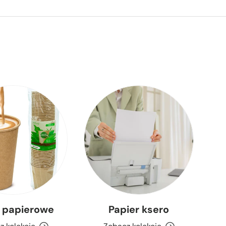
 papierowe
Papier ksero
Wo