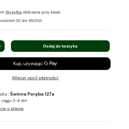
iem
Wysyłka
obliczana przy kasie.
ostatnich 30 dni:
99,00zł
Dodaj do koszyka
+
Więcej opcji płatności
oru :
Świnna Poręba 127a
 ciągu 2-4 dni
cje o sklepie