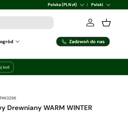
sklep@allbag.pl
Kraj/region
Polska (PLN zł)
Język
Polski
Zaloguj sie
Kosz
Zadzwoń do nas
 ogród
uj kod
PAK3296
wy Drewniany WARM WINTER