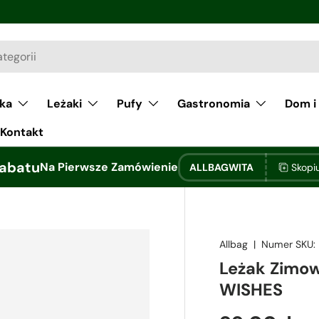
łka
Leżaki
Pufy
Gastronomia
Dom i
Kontakt
abatu
Na Pierwsze Zamówienie
ALLBAGWITA
Skopi
Allbag
|
Numer SKU:
Leżak Zimo
WISHES