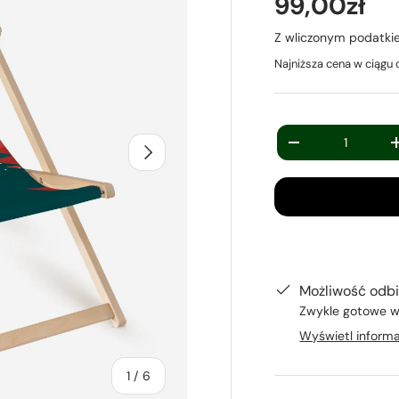
99,00zł
Z wliczonym podatk
Najniższa cena w ciągu 
Ilość
Następny
-
Możliwość odbi
Zwykle gotowe w
Wyświetl informa
z
1
/
6