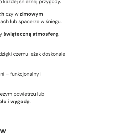
o każdej śnieżnej przygody.
ch
czy w
zimowym
tach lub spacerze w śniegu.
y
świąteczną atmosferę
,
 dzięki czemu leżak doskonale
ni –
funkcjonalny i
ieżym powietrzu lub
pło
i
wygodę
.
ów