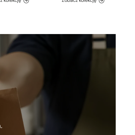
z kolekcję
Zobacz kolekcję
.