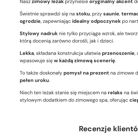
Nasz
zimowy leżak
przyniesie
oryginalny akcent
d
Świetnie sprawdzi się na
stoku
, przy
saunie
,
terma
ogrodzie
, zapewniając
idealny
odpoczynek
po nar
Stylowy nadruk
nie tylko przyciąga wzrok, ale tworz
którą docenią zarówno
dorośli, jak i dzieci.
Lekka
, składana konstrukcja ułatwia
przenoszenie
,
wpasowuje się
w każdą zimową scenerię
.
To także doskonały
pomysł na prezent
na zimowe d
pełen uroku
.
Niech ten leżak stanie się miejscem na
relaks
na św
stylowym dodatkiem do
zimowego spa, oferując
cie
Recenzje klient