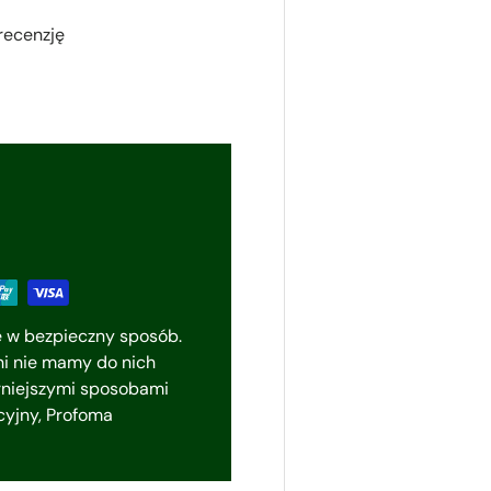
recenzję
e w bezpieczny sposób.
i nie mamy do nich
rniejszymi sposobami
ycyjny, Profoma