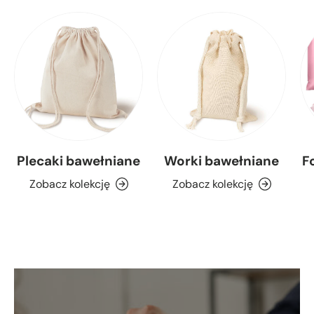
Plecaki bawełniane
Worki bawełniane
F
Zobacz kolekcję
Zobacz kolekcję