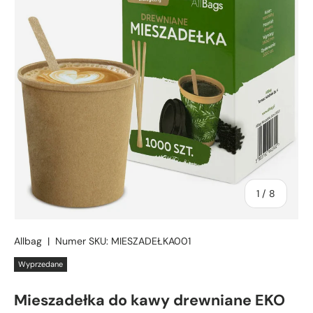
z
1
/
8
Allbag
|
Numer SKU:
MIESZADEŁKA001
Wyprzedane
Mieszadełka do kawy drewniane EKO