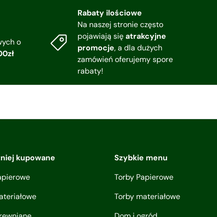
Rabaty ilościowe
Na naszej stronie często
pojawiają się
atrakcyjne
wych o
promocje
, a dla dużych
00zł
zamówień oferujemy spore
rabaty!
tniej kupowane
Szybkie menu
apierowe
Torby Papierowe
ateriałowe
Torby materiałowe
drewniane
Dom i ogród