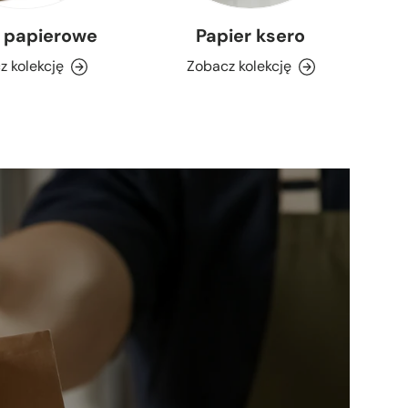
 papierowe
Papier ksero
Wo
z kolekcję
Zobacz kolekcję