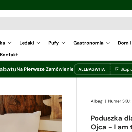
łka
Leżaki
Pufy
Gastronomia
Dom i
Kontakt
abatu
Na Pierwsze Zamówienie
ALLBAGWITA
Skopi
Allbag
|
Numer SKU:
Poduszka dl
Ojca - I am 