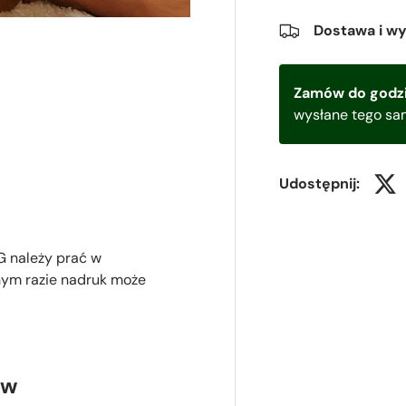
Dostawa i w
Zamów do godzi
wysłane tego sa
Udostępnij:
 należy prać w
nym razie nadruk może
ów