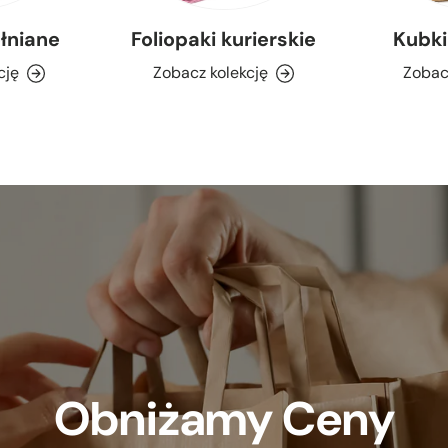
łniane
Foliopaki kurierskie
Kubki
cję
Zobacz kolekcję
Zobac
Obniżamy Ceny