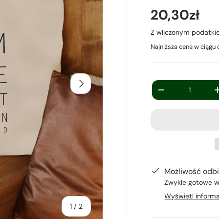
20,30zł
Z wliczonym podatk
Najniższa cena w ciągu 
Następny
Ilość
-
Możliwość odbi
Zwykle gotowe w
Wyświetl informa
z
1
/
2