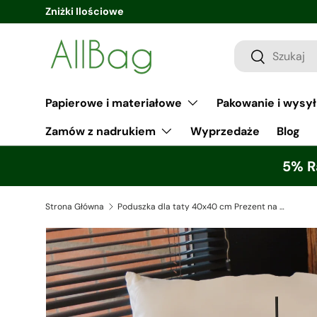
sklep@allbag.pl
Papierowe i materiałowe
Pakowanie i wysy
Zamów z nadrukiem
Wyprzedaże
Blog
5% R
Strona Główna
Poduszka dla taty 40x40 cm Prezent na Dzień Ojca - I am the best Dad in the world