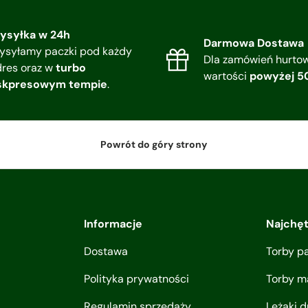
ysyłka w 24h
Darmowa Dostawa
ysyłamy paczki pod każdy
Dla zamówień hurto
dres oraz w
turbo
wartości
powyżej 5
skpresowym tempie
.
Powrót do góry strony
Informacje
Najchę
Dostawa
Torby p
Polityka prywatności
Torby m
Regulamin sprzedaży
Leżaki 