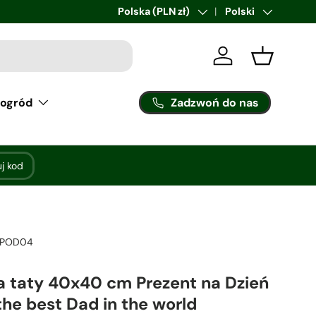
Kraj/region
Polska (PLN zł)
Język
Polski
Zaloguj sie
Kosz
Zadzwoń do nas
 ogród
uj kod
POD04
a taty 40x40 cm Prezent na Dzień
the best Dad in the world