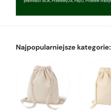
płatności: BLIK, Przelewy24, PayU, Przelew trad
Najpopularniejsze kategorie: