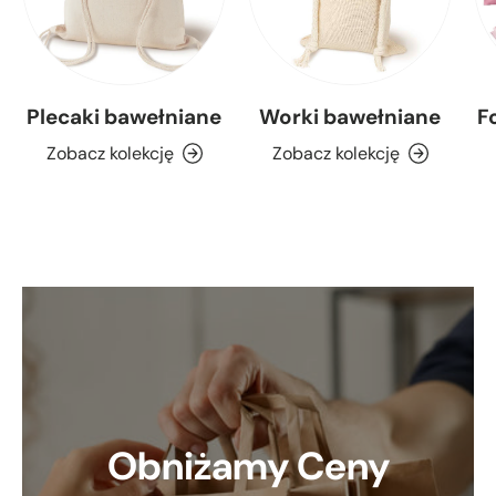
Plecaki bawełniane
Worki bawełniane
F
Zobacz kolekcję
Zobacz kolekcję
Obniżamy Ceny