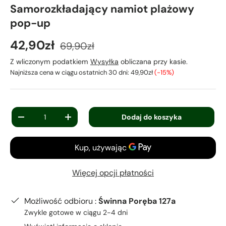
Samorozkładający namiot plażowy
pop-up
42,90zł
69,90zł
Z wliczonym podatkiem
Wysyłka
obliczana przy kasie.
Najniższa cena w ciągu ostatnich 30 dni:
49,90zł
(-15%)
Ilość
Dodaj do koszyka
-
+
Więcej opcji płatności
Możliwość odbioru :
Świnna Poręba 127a
Zwykle gotowe w ciągu 2-4 dni