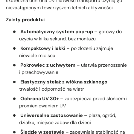
skuteczna ochrona UV i łatwość transportu czynią go
niezastąpionym towarzyszem letnich aktywności.
Zalety produktu:
Automatyczny system pop-up
– gotowy do
użycia w kilka sekund, bez montażu
Kompaktowy i lekki
– po złożeniu zajmuje
niewiele miejsca
Pokrowiec z uchwytem
– ułatwia przenoszenie
i przechowywanie
Elastyczny stelaż z włókna szklanego
–
trwałość i odporność na wiatr
Ochrona UV 30+
– zabezpiecza przed słońcem i
promieniowaniem UV
Uniwersalne zastosowanie
– plaża, ogród,
działka, miejsce zabaw dla dzieci
Śledzie w zestawie
– zapewniają stabilność na