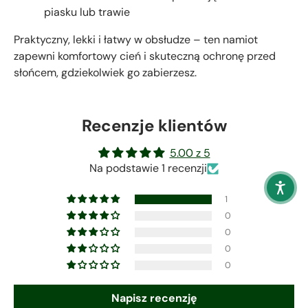
piasku lub trawie
Praktyczny, lekki i łatwy w obsłudze – ten namiot
zapewni komfortowy cień i skuteczną ochronę przed
słońcem, gdziekolwiek go zabierzesz.
Recenzje klientów
5.00 z 5
Na podstawie 1 recenzji
1
0
0
0
0
Napisz recenzję