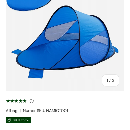
z
1
/
3
★★★★★
(1)
Allbag
|
Numer SKU:
NAMIOT001
39 % zniżki