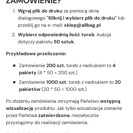
ZAMÓWIENIE?
Wgraj plik do druku
za pomocą okna
dialogowego
"Kliknij i wybierz plik do druku"
lub
prześlij go na e-mail:
sklep@allbag.pl
Wybierz odpowiednią ilość toreb
. Aukcja
dotyczy pakietu
50 sztuk
.
Przykładowe przeliczenie:
Zamówienie
200 szt.
toreb z nadrukiem to
4
pakiety
(4 * 50 = 200 szt.)
Zamówienie
1000 szt.
toreb z nadrukiem to
20
pakietów
(20 * 50 = 1000 szt.)
Po złożeniu zamówienia otrzymają Państwo
wstępną
wizualizację
produktu. Jak tylko wizualizacja zostanie
przez Państwa
zatwierdzona
, niezwłocznie
przystąpimy do realizacji zamówienia.