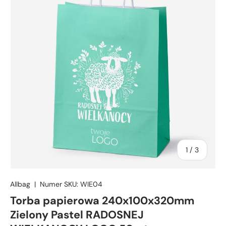
z
1
/
3
Allbag
|
Numer SKU:
WIE04
Torba papierowa 240x100x320mm
Zielony Pastel RADOSNEJ