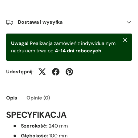
Dostawa i wysyłka
Zamkni
Uwaga!
Realizacja zamówień z indywidualnym
nadrukiem trwa od
4-14 dni roboczych
Udostępnij:
Opis
Opinie (0)
SPECYFIKACJA
Szerokość:
240 mm
Głębokość:
100 mm