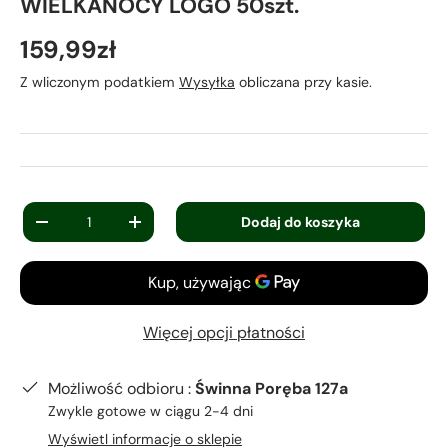
WIELKANOCY LOGO 50szt.
159,99zł
Z wliczonym podatkiem
Wysyłka
obliczana przy kasie.
Ilość
Dodaj do koszyka
-
+
Więcej opcji płatności
Możliwość odbioru :
Świnna Poręba 127a
Zwykle gotowe w ciągu 2-4 dni
Wyświetl informacje o sklepie