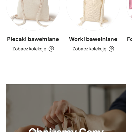
Plecaki bawełniane
Worki bawełniane
F
Zobacz kolekcję
Zobacz kolekcję