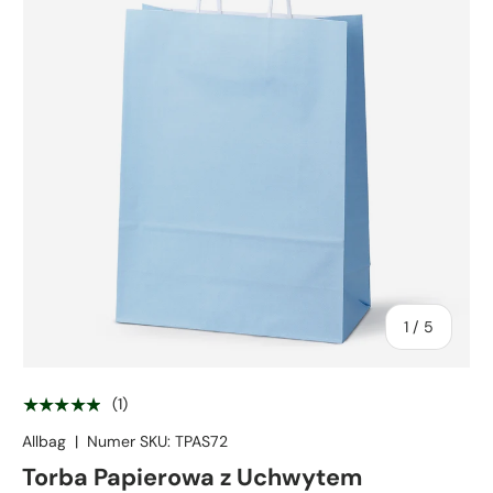
z
1
/
5
★★★★★
(1)
Allbag
|
Numer SKU:
TPAS72
Torba Papierowa z Uchwytem