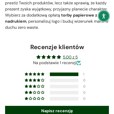
prestiż Twoich produktów, lecz także sprawią, że każdy
prezent zyska wyjątkowy, przyjazny planecie charakter.
Wybierz za dodatkową opłatą
torby papierowe z
nadrukiem
, personalizuj logo i buduj wizerunek marki w
duchu zero waste.
Recenzje klientów
5.00 z 5
Na podstawie 1 recenzji
1
0
0
0
0
Napisz recenzję