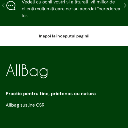
Vedeți cu ochii voștri și alăturați-vă miilor de
Articolul precedent
Urm
clienți mulțumiți care ne-au acordat încrederea
lor.
Înapoi la începutul paginii
Practic pentru tine, prietenos cu natura
Allbag susține CSR