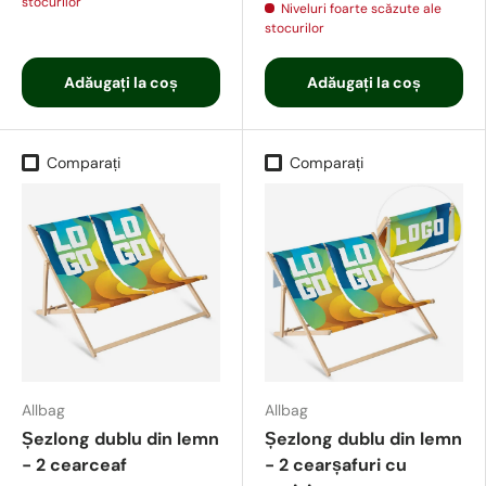
stocurilor
Niveluri foarte scăzute ale
stocurilor
Adăugați la coș
Adăugați la coș
Comparați
Comparați
Allbag
Allbag
Șezlong dublu din lemn
Șezlong dublu din lemn
- 2 cearceaf
- 2 cearșafuri cu