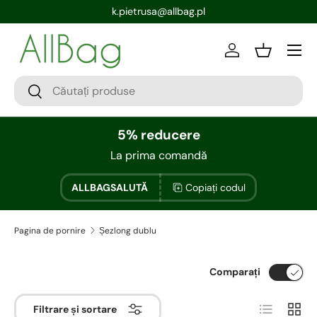
k.pietrusa@allbag.pl
Conectați-vă
Bin
5% reducere
La prima comandă
ALLBAGSALUTĂ
Copiați codul
Pagina de pornire
Șezlong dublu
Comparați
Listă
Rețea
Filtrare și sortare