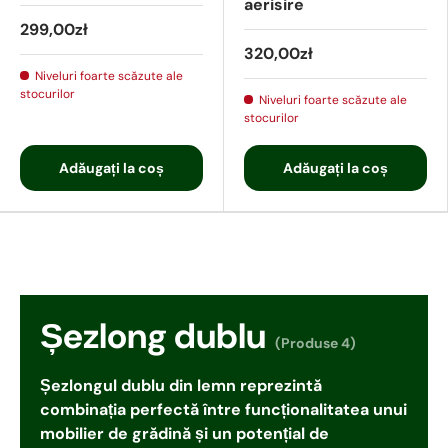
aerisire
299,00zł
320,00zł
Niveluri foarte scăzute ale
stocurilor
Niveluri foarte scăzute ale
stocurilor
Adăugați la coș
Adăugați la coș
Șezlong dublu
(Produse 4)
Șezlongul dublu din lemn reprezintă
combinația perfectă între funcționalitatea unui
mobilier de grădină și un potențial de