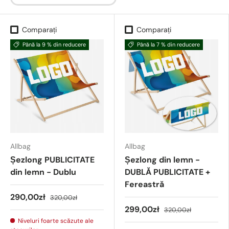
Comparați
Comparați
Până la 9 % din reducere
Până la 7 % din reducere
Allbag
Allbag
Șezlong PUBLICITATE
Șezlong din lemn -
din lemn - Dublu
DUBLĂ PUBLICITATE +
Fereastră
290,00zł
320,00zł
299,00zł
320,00zł
Niveluri foarte scăzute ale