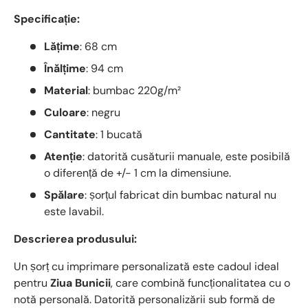
Specificație:
Lățime
: 68 cm
Înălțime
: 94 cm
Material
: bumbac 220g/m²
Culoare
: negru
Cantitate
: 1 bucată
Atenție
: datorită cusăturii manuale, este posibilă
o diferență de +/- 1 cm la dimensiune.
Spălare
: șorțul fabricat din bumbac natural nu
este lavabil.
Descrierea produsului:
Un șorț cu imprimare personalizată este cadoul ideal
pentru
Ziua Bunicii
, care combină funcționalitatea cu o
notă personală. Datorită personalizării sub formă de