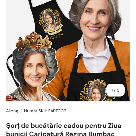
din
1
/
5
Allbag
|
Număr SKU:
FART002
Șorț de bucătărie cadou pentru Ziua
bunicii Caricatură Regina Bumbac