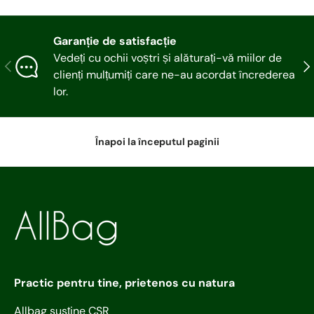
Garanție de satisfacție
Vedeți cu ochii voștri și alăturați-vă miilor de
Articolul precedent
Urm
clienți mulțumiți care ne-au acordat încrederea
lor.
Înapoi la începutul paginii
Practic pentru tine, prietenos cu natura
Allbag susține CSR