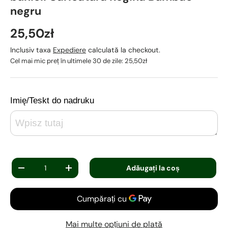
negru
25,50zł
Inclusiv taxa
Expediere
calculată la checkout.
Cel mai mic preț în ultimele 30 de zile:
25,50zł
Imię/Teskt do nadruku
Cantitate
Adăugați la coș
-
+
Mai multe opțiuni de plată