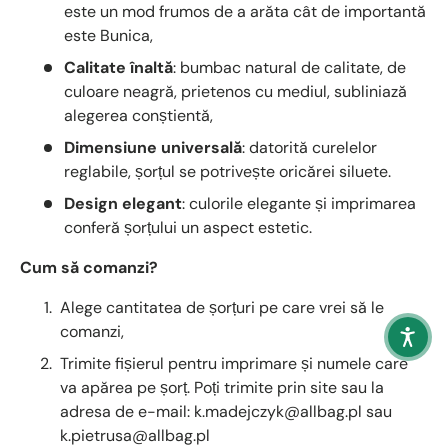
este un mod frumos de a arăta cât de importantă
este Bunica,
Calitate înaltă
: bumbac natural de calitate, de
culoare neagră, prietenos cu mediul, subliniază
alegerea conștientă,
Dimensiune universală
: datorită curelelor
reglabile, șorțul se potrivește oricărei siluete.
Design elegant
: culorile elegante și imprimarea
conferă șorțului un aspect estetic.
Cum să comanzi?
Alege cantitatea de șorțuri pe care vrei să le
comanzi,
Trimite fișierul pentru imprimare și numele care
va apărea pe șorț. Poți trimite prin site sau la
adresa de e-mail: k.madejczyk@allbag.pl sau
k.pietrusa@allbag.pl