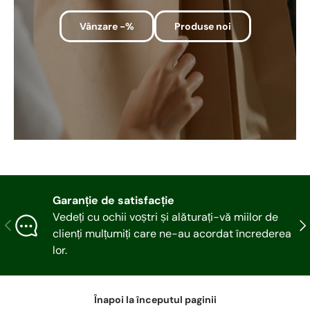
Vânzare -%
Produse noi
Garanție de satisfacție
Vedeți cu ochii voștri și alăturați-vă miilor de
Articolul precedent
Urm
clienți mulțumiți care ne-au acordat încrederea
lor.
Înapoi la începutul paginii