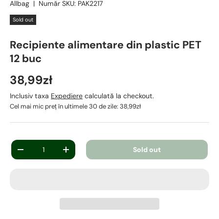
Allbag
|
Număr SKU:
PAK2217
Sold out
Recipiente alimentare din plastic PET
12 buc
38,99zł
Inclusiv taxa
Expediere
calculată la checkout.
Cel mai mic preț în ultimele 30 de zile:
38,99zł
Cantitate
Sold out
-
+